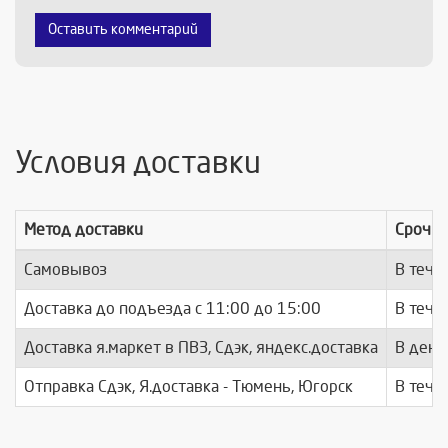
Оставить комментарий
Условия доставки
Метод доставки
Срочно
Самовывоз
В тече
Доставка до подъезда c 11:00 до 15:00
В тече
Доставка я.маркет в ПВЗ, Сдэк, яндекс.доставка
В день
Отправка Сдэк, Я.доставка - Тюмень, Югорск
В тече