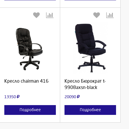
Выберите количество:
Выберите количество:
Продолжить
Продолжить
Кресло chairman 416
Кресло Бюрократ t-
9908axsn-black
Отмена
Отмена
13350
20090
Подробнее
Подробнее