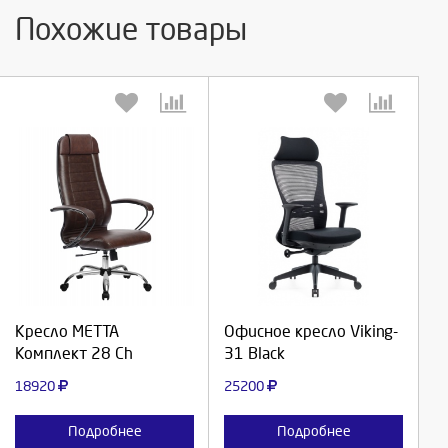
Похожие товары
Выберите количество:
Выберите количество:
Продолжить
Продолжить
Кресло МЕТТА
Офисное кресло Viking-
Комплект 28 Ch
31 Black
Отмена
Отмена
18920
25200
Подробнее
Подробнее