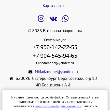
Карта сайта
© 2026 Все права защищены
Екатеринбург
+7 952-142-22-55
+7 904-545-94-65
Miriadamebel@yandex.ru
Miriadamebel@yandex.ru
620028
,
Екатеринбург
,
Верх-исетский б-р 13
ИП Борисихина А.И.
ИНН: 665811825542
На сайте применяются cookie-файлы. Оставаясь на сайте, вы
ОГРНИП: 312665804600057
подтверждаете свое согласие на их использование и
Режим работы: Ежедневно с 10-30 до 19-30
соглашаетесь с
политикой конфиденциальности
. Запретить