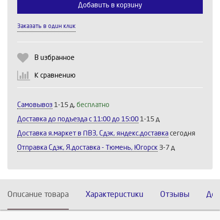
Добавить в корзину
Выберите количество:
Заказать в один клик
Продолжить
Отмена
В избранное
К сравнению
Самовывоз
1-15 д,
бесплатно
Доставка до подъезда c 11:00 до 15:00
1-15 д
Доставка я.маркет в ПВЗ, Сдэк, яндекс.доставка
сегодня
Отправка Сдэк, Я.доставка - Тюмень, Югорск
3-7 д
Описание товара
Характеристики
Отзывы
Дос