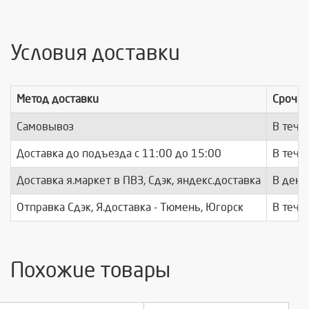
Условия доставки
Метод доставки
Срочно
Самовывоз
В тече
Доставка до подъезда c 11:00 до 15:00
В тече
Доставка я.маркет в ПВЗ, Сдэк, яндекс.доставка
В день
Отправка Сдэк, Я.доставка - Тюмень, Югорск
В тече
Похожие товары