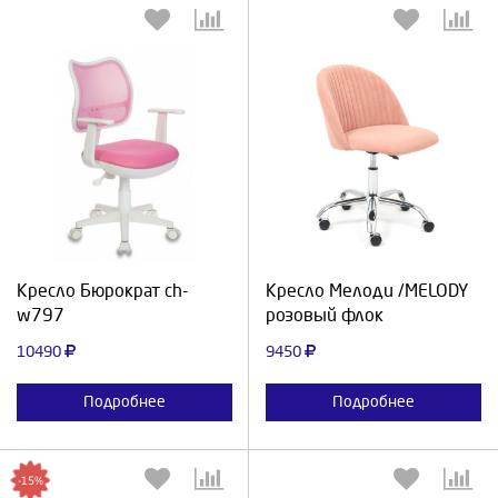
Выберите количество:
Выберите количество:
Продолжить
Отмена
Продолжить
Отмена
Кресло Бюрократ ch-
Кресло Мелоди /MELODY
w797
розовый флок
10490
9450
Подробнее
Подробнее
-15%