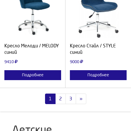
Выберите количество:
Выберите количество:
Продолжить
Отмена
Продолжить
Отмена
Кресло Мелоди / MELODY
Кресло Стайл / STYLE
синий
синий
9410
9000
Подробнее
Подробнее
1
2
3
»
Детские