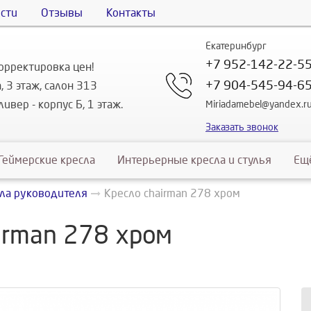
сти
Отзывы
Контакты
Екатеринбург
+7 952-142-22-5
орректировка цен!
+7 904-545-94-6
, 3 этаж, салон 313
ивер - корпус Б, 1 этаж.
Miriadamebel@yandex.r
Заказать звонок
Геймерские кресла
Интерьерные кресла и стулья
Ещ
ла руководителя
Кресло chairman 278 хром
irman 278 хром