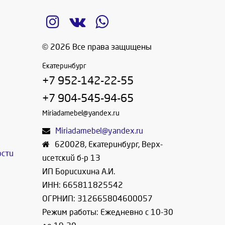
© 2026 Все права защищены
Екатеринбург
+7 952-142-22-55
+7 904-545-94-65
Miriadamebel@yandex.ru
Miriadamebel@yandex.ru
620028
,
Екатеринбург
,
Верх-
ости
исетский б-р 13
ИП Борисихина А.И.
ИНН: 665811825542
ОГРНИП: 312665804600057
Режим работы: Ежедневно с 10-30