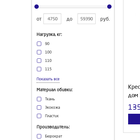
от
до
руб.
Нагрузка, кг:
90
100
110
115
120
Показать все
130
Кре
Материал обивки:
150
дом
Ткань
13
Экокожа
Пластик
Производитель:
Бюрократ