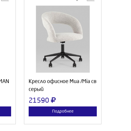
:
Выберите количество:
а
Продолжить
Отмена
RMAN
Кресло офисное Миа /Mia св
серый
21590
Подробнее