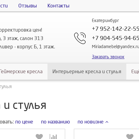
сти
Отзывы
Контакты
Екатеринбург
+7 952-142-22-5
орректировка цен!
+7 904-545-94-6
, 3 этаж, салон 313
ивер - корпус Б, 1 этаж.
Miriadamebel@yandex.r
Заказать звонок
Геймерские кресла
Интерьерные кресла и стулья
Ещ
тулья
 и стулья
овать:
по цене
по названию
по новизне