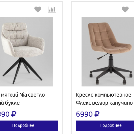
Выберите количество:
Выберите количество
Продолжить
Отмена
Продолжить
Отмен
 мягкий Nia светло-
Кресло компьютерное
й букле
Флекс велюр капучино
390
6990
Подробнее
Подробнее