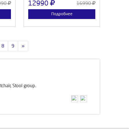
12990
990
16990
Подробнее
8
9
»
air, Stool group.