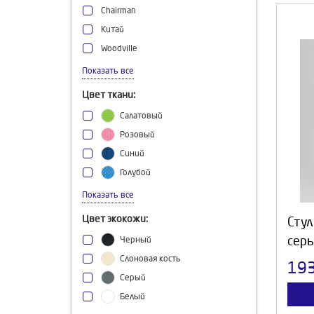
Chairman
Китай
Woodville
AksHome
Показать все
TetChair
Цвет ткани:
Stool group
Салатовый
Розовый
Синий
Голубой
Серый
Показать все
Коричневый
Цвет экокожи:
Стул
Желтый
серы
Черный
Песочный
Слоновая кость
19
Серо-голубой
Серый
Зеленый
Белый
Светло-серый