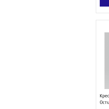
Кре
Ости