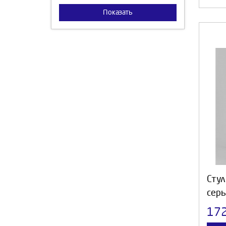
Бордо
Показать
Бирюза
Фиолетовый
Стул
сер
17