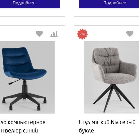
Подробнее
Подробнее
-5%
Выберите количество:
Выберите количество
Продолжить
Отмена
Продолжить
Отмен
сло компьютерное
Стул мягкий Nia серый
н велюр синий
букле