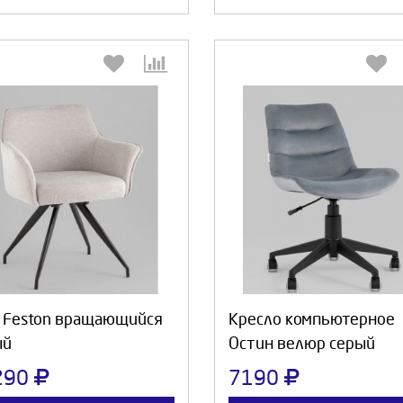
Выберите количество:
Выберите количество
Продолжить
Отмена
Продолжить
Отмен
 Feston вращающийся
Кресло компьютерное
ый
Остин велюр серый
290
7190