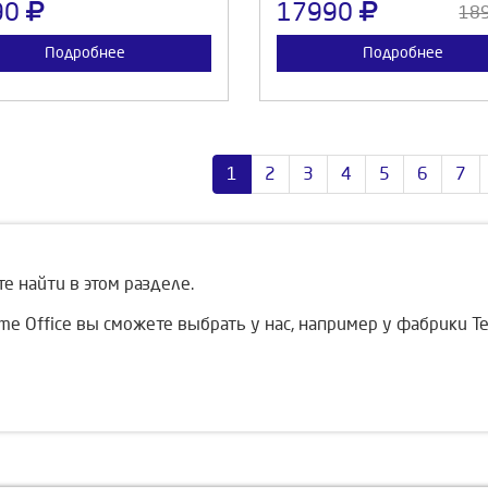
90
17990
18
Подробнее
Подробнее
1
2
3
4
5
6
7
е найти в этом разделе.
e Office вы сможете выбрать у нас, например у фабрики Tetch