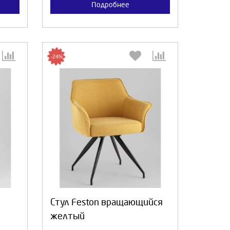
Подробнее
-24%
:
Выберите количество:
а
Продолжить
Отмена
Стул Feston вращающийся
желтый