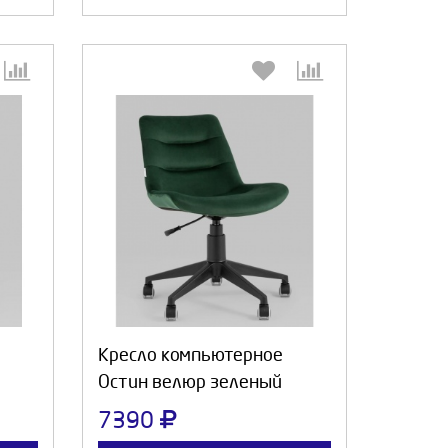
:
Выберите количество:
а
Продолжить
Отмена
Кресло компьютерное
Остин велюр зеленый
7390