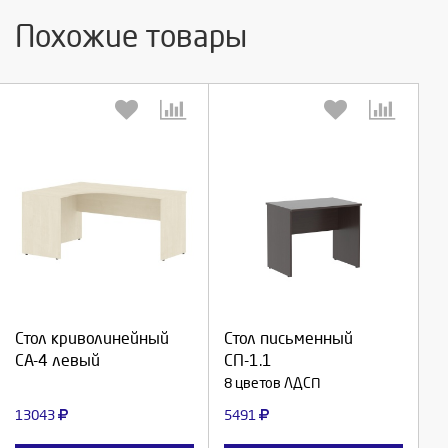
Похожие товары
Выберите количество:
Выберите количество:
Продолжить
Продолжить
Стол криволинейный
Стол письменный
СА-4 левый
СП-1.1
Отмена
Отмена
8 цветов ЛДСП
13043
5491