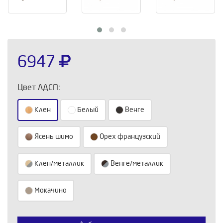
6947
Цвет ЛДСП:
Клен
Белый
Венге
Ясень шимо
Орех французский
Клен/металлик
Венге/металлик
Выберите количество:
Мокачино