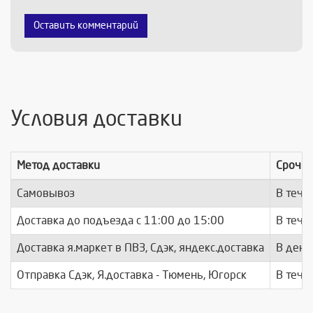
Оставить комментарий
Условия доставки
Метод доставки
Срочно
Самовывоз
В тече
Доставка до подъезда c 11:00 до 15:00
В тече
Доставка я.маркет в ПВЗ, Сдэк, яндекс.доставка
В день
Отправка Сдэк, Я.доставка - Тюмень, Югорск
В тече