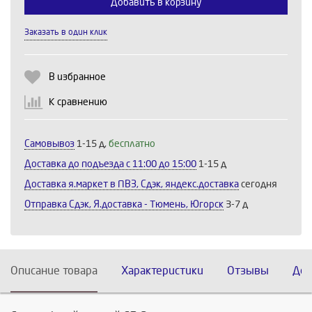
Добавить в корзину
Продолжить
Отмена
Заказать в один клик
В избранное
К сравнению
Самовывоз
1-15 д,
бесплатно
Доставка до подъезда c 11:00 до 15:00
1-15 д
Доставка я.маркет в ПВЗ, Сдэк, яндекс.доставка
сегодня
Отправка Сдэк, Я.доставка - Тюмень, Югорск
3-7 д
Описание товара
Характеристики
Отзывы
Дос