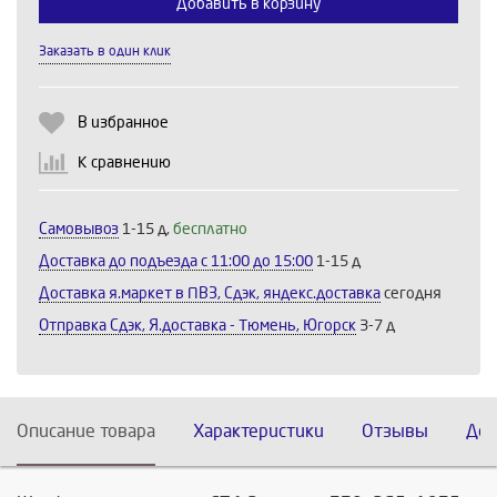
Добавить в корзину
Продолжить
Отмена
Заказать в один клик
В избранное
К сравнению
Самовывоз
1-15 д,
бесплатно
Доставка до подъезда c 11:00 до 15:00
1-15 д
Доставка я.маркет в ПВЗ, Сдэк, яндекс.доставка
сегодня
Отправка Сдэк, Я.доставка - Тюмень, Югорск
3-7 д
Описание товара
Характеристики
Отзывы
Дос