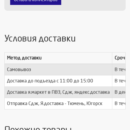
Условия доставки
Метод доставки
Срочно
Самовывоз
В тече
Доставка до подъезда c 11:00 до 15:00
В тече
Доставка я.маркет в ПВЗ, Сдэк, яндекс.доставка
В день
Отправка Сдэк, Я.доставка - Тюмень, Югорск
В тече
Похожие товары