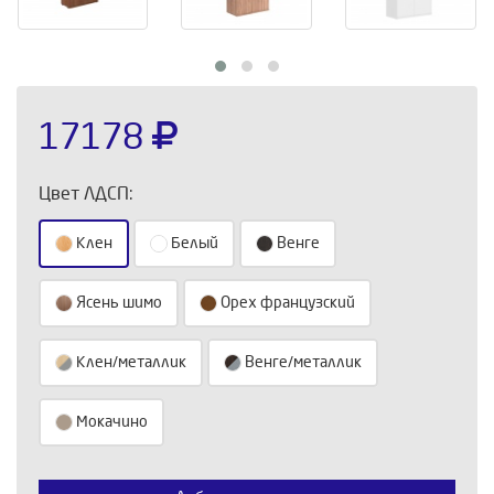
17178
Цвет ЛДСП:
Клен
Белый
Венге
Ясень шимо
Орех французский
Клен/металлик
Венге/металлик
Выберите количество:
Мокачино