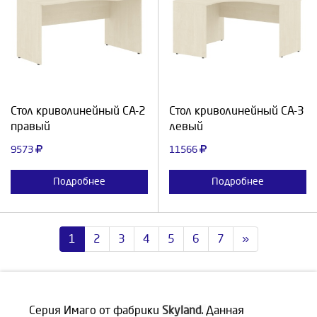
Выберите количество:
Выберите количество:
Продолжить
Отмена
Продолжить
Отмена
Стол криволинейный СА-2
Стол криволинейный СА-3
правый
левый
9573
11566
Подробнее
Подробнее
1
2
3
4
5
6
7
»
Серия Имаго от фабрики
Skyland.
Данная