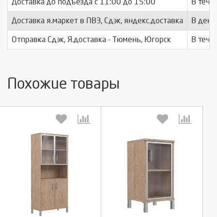
Доставка до подъезда c 11:00 до 15:00
В тече
Доставка я.маркет в ПВЗ, Сдэк, яндекс.доставка
В день
Отправка Сдэк, Я.доставка - Тюмень, Югорск
В тече
Похожие товары
Выберите количество:
Выберите количество: