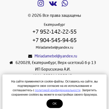
© 2026 Все права защищены
Екатеринбург
+7 952-142-22-55
+7 904-545-94-65
Miriadamebel@yandex.ru
Miriadamebel@yandex.ru
620028
,
Екатеринбург
,
Верх-исетский б-р 13
ИП Борисихина А.И.
ИНН: 665811825542
На сайте применяются cookie-файлы. Оставаясь на сайте, вы
ОГРНИП: 312665804600057
подтверждаете свое согласие на их использование и
Режим работы: Ежедневно с 10-30 до 19-30
соглашаетесь с
политикой конфиденциальности
. Запретить
сохранение cookies вы можете в настройках своего браузера.
Создание сайта
—
ЛегионА
OK