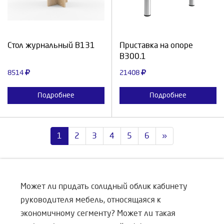
Продолжить
Отмена
Продолжить
Отмена
Стол журнальный В131
Приставка на опоре
В300.1
8514
21408
Подробнее
Подробнее
1
2
3
4
5
6
»
Может ли придать солидный облик кабинету
руководителя мебель, относящаяся к
экономичному сегменту? Может ли такая