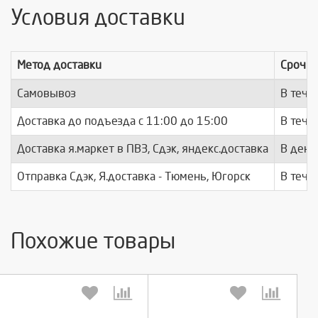
Условия доставки
Метод доставки
Срочно
Самовывоз
В тече
Доставка до подъезда c 11:00 до 15:00
В тече
Доставка я.маркет в ПВЗ, Сдэк, яндекс.доставка
В день
Отправка Сдэк, Я.доставка - Тюмень, Югорск
В тече
Похожие товары