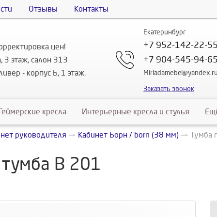
сти
Отзывы
Контакты
Екатеринбург
+7 952-142-22-5
орректировка цен!
+7 904-545-94-6
, 3 этаж, салон 313
ивер - корпус Б, 1 этаж.
Miriadamebel@yandex.r
Заказать звонок
Геймерские кресла
Интерьерные кресла и стулья
Ещ
инет руководителя
Кабинет Борн / born (38 мм)
Тумба 
тумба В 201