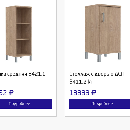
берите количество:
Выберите количество:
родолжить
Отмена
Продолжить
Отмена
нка средняя В421.1
Стеллаж с дверью ДСП
В411.2 l/r
52
13333
Подробнее
Подробнее