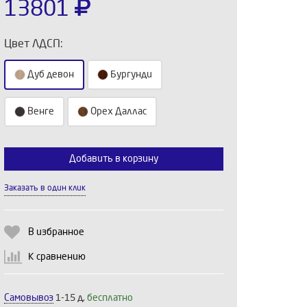
13801
Цвет ЛДСП:
Дуб девон
Бургунди
Венге
Орех Даллас
Добавить в корзину
Выберите количество:
Заказать в один клик
Продолжить
Отмена
В избранное
К сравнению
Самовывоз
1-15 д,
бесплатно