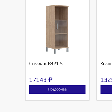
Выберите количество:
Вы
Продолжить
Отмена
П
Стеллаж В421.5
Коло
17143
132
Подробнее