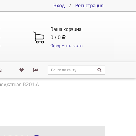
Вход
/
Регистрация
5
Ваша корзина:
5
0 / 0
u
Оформить заказ
ё
подкатная В201.А