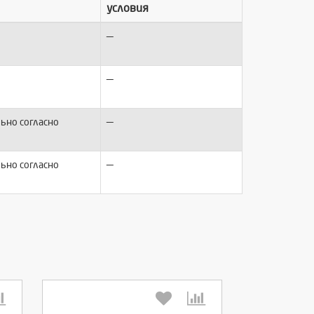
условия
—
—
—
ьно согласно
—
ьно согласно