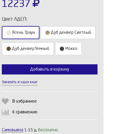
12237
Цвет ЛДСП:
Ясень Траун
Дуб денвер Светлый
Дуб денверТемный
Мокко
Добавить в корзину
Выберите количество:
Заказать в один клик
Продолжить
Отмена
В избранное
К сравнению
Самовывоз
1-15 д,
бесплатно