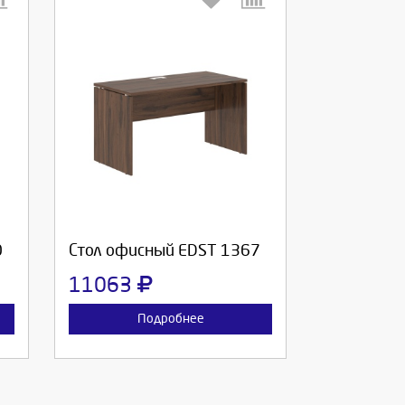
Выберите количество:
Продолжить
Отмена
0
Стол офисный EDST 1367
11063
Подробнее