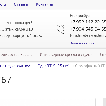
сти
Отзывы
Контакты
Екатеринбург
+7 952-142-22-5
орректировка цен!
+7 904-545-94-6
, 3 этаж, салон 313
ивер - корпус Б, 1 этаж.
Miriadamebel@yandex.r
Заказать звонок
Геймерские кресла
Интерьерные кресла и стулья
Ещ
инет руководителя
Эдис/EDIS (25 мм)
Стол офисный ED
767