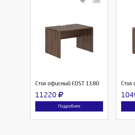
Выберите количество:
Вы
Продолжить
Отмена
П
Стол офисный EDST 1180
Стол
11220
104
Подробнее