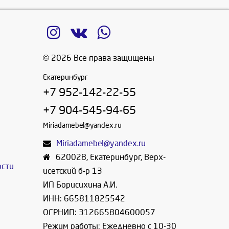
© 2026 Все права защищены
Екатеринбург
+7 952-142-22-55
+7 904-545-94-65
Miriadamebel@yandex.ru
Miriadamebel@yandex.ru
620028
,
Екатеринбург
,
Верх-
ости
исетский б-р 13
ИП Борисихина А.И.
ИНН: 665811825542
ОГРНИП: 312665804600057
Режим работы: Ежедневно с 10-30