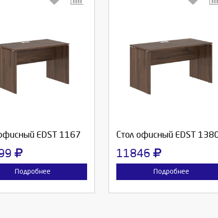
берите количество:
Выберите количество:
родолжить
Отмена
Продолжить
Отмена
 офисный EDST 1167
Стол офисный EDST 138
99
11846
Подробнее
Подробнее