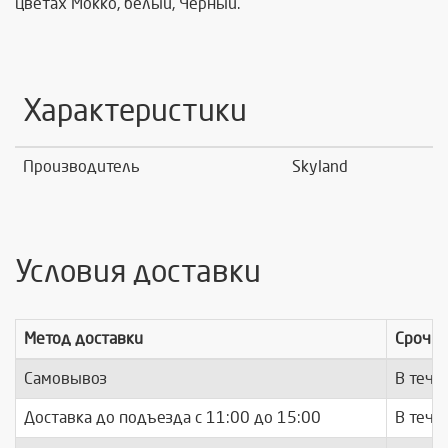
цветах Мокко, белый, Черный.
Характеристики
Производитель
Skyland
Условия доставки
Метод доставки
Срочно
Самовывоз
В тече
Доставка до подъезда c 11:00 до 15:00
В тече