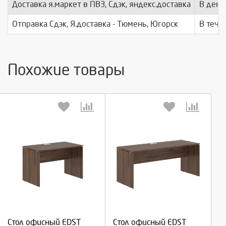
Доставка я.маркет в ПВЗ, Сдэк, яндекс.доставка
В день
Отправка Сдэк, Я.доставка - Тюмень, Югорск
В тече
Похожие товары
Выберите количество:
Выберите количество:
Продолжить
Продолжить
Стол офисный EDST
Стол офисный EDST