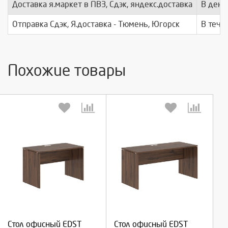
Доставка я.маркет в ПВЗ, Сдэк, яндекс.доставка
В день
Отправка Сдэк, Я.доставка - Тюмень, Югорск
В тече
Похожие товары
Выберите количество:
Выберите количество:
Продолжить
Продолжить
Стол офисный EDST
Стол офисный EDST