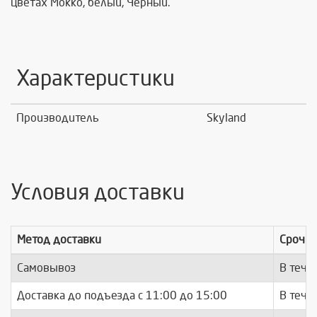
цветах Мокко, белый, Черный.
Характеристики
Производитель
Skyland
Условия доставки
Метод доставки
Срочно
Самовывоз
В тече
Доставка до подъезда c 11:00 до 15:00
В тече