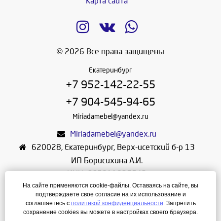
Карта сайта
© 2026 Все права защищены
Екатеринбург
+7 952-142-22-55
+7 904-545-94-65
Miriadamebel@yandex.ru
Miriadamebel@yandex.ru
620028
,
Екатеринбург
,
Верх-исетский б-р 13
ИП Борисихина А.И.
ИНН: 665811825542
На сайте применяются cookie-файлы. Оставаясь на сайте, вы
ОГРНИП: 312665804600057
подтверждаете свое согласие на их использование и
Режим работы: Ежедневно с 10-30 до 19-30
соглашаетесь с
политикой конфиденциальности
. Запретить
сохранение cookies вы можете в настройках своего браузера.
Создание сайта
—
ЛегионА