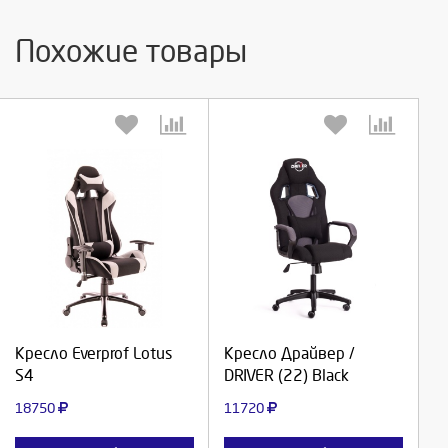
Похожие товары
Выберите количество:
Выберите количество:
Продолжить
Продолжить
Кресло Everprof Lotus
Кресло Драйвер /
S4
DRIVER (22) Black
Отмена
Отмена
18750
11720