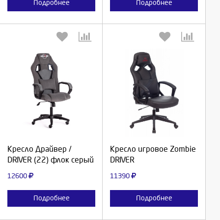
Подробнее
Подробнее
Выберите количество:
Выберите количество:
Продолжить
Продолжить
Кресло Драйвер /
Кресло игровое Zombie
DRIVER (22) флок серый
DRIVER
Отмена
Отмена
12600
11390
Подробнее
Подробнее