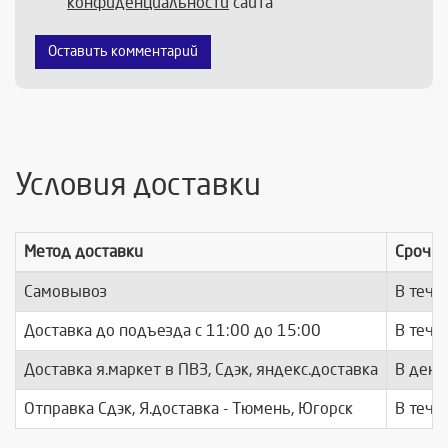
конфиденциальности
сайта
Оставить комментарий
Условия доставки
Метод доставки
Срочно
Самовывоз
В тече
Доставка до подъезда c 11:00 до 15:00
В тече
Доставка я.маркет в ПВЗ, Сдэк, яндекс.доставка
В день
Отправка Сдэк, Я.доставка - Тюмень, Югорск
В тече