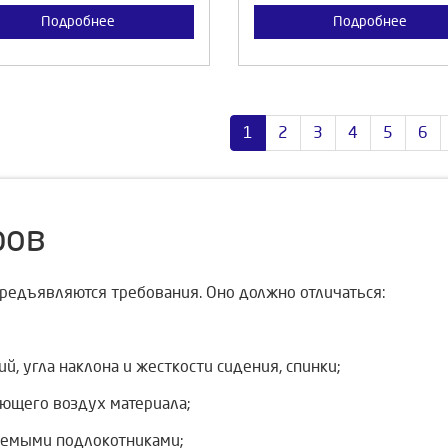
Подробнее
Подробнее
1
2
3
4
5
6
ров
редъявляются требования. Оно должно отличаться:
угла наклона и жесткости сидения, спинки;
ющего воздух материала;
емыми подлокотниками;