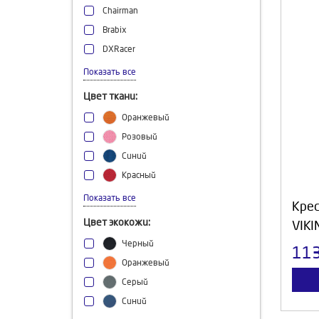
Chairman
Brabix
DXRacer
AKRacing
Показать все
AeroCool
Цвет ткани:
Thunderx3
Оранжевый
Everprof
Розовый
Arozzi
Синий
TetChair
Красный
COUGAR
Черный
Показать все
Крес
Серый
Цвет экокожи:
VIKI
Коричневый
Черный
11
Желтый
Оранжевый
Малиновый
Серый
Песочный
Синий
Темно-синий