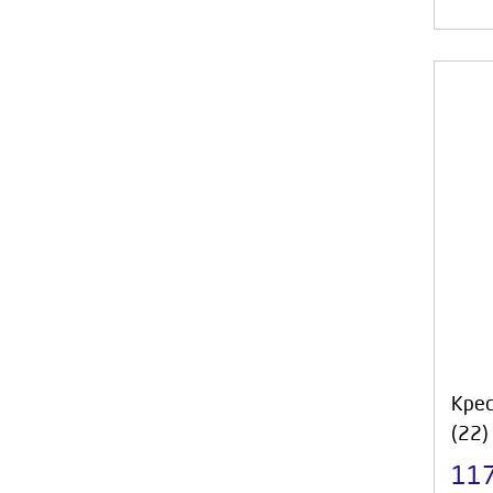
Крес
(22)
11