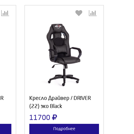
:
Выберите количество:
а
Продолжить
Отмена
ER
Кресло Драйвер / DRIVER
(22) эко Black
11700
Подробнее