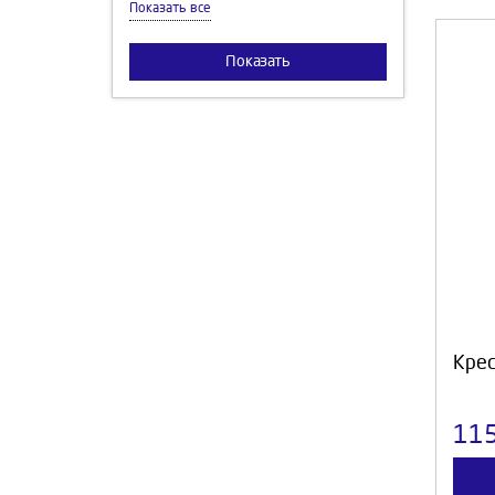
Коричневый
Показать все
Серо-голубой
Красный
Зеленый
Показать
Розовый
Зеленый
Белый
Желтый
Россия
Трио
Голубой
Крес
11