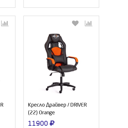
:
Выберите количество:
а
Продолжить
Отмена
ER
Кресло Драйвер / DRIVER
(22) Orange
11900