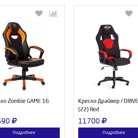
Выберите количество:
Выберите количество
Продолжить
Отмена
Продолжить
Отмен
ло Zombie GAME 16
Кресло Драйвер / DRIV
(22) Red
590
11700
Подробнее
Подробнее