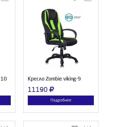
:
Выберите количество:
а
Продолжить
Отмена
 10
Кресло Zombie viking-9
11190
Подробнее