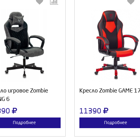
Выберите количество:
Выберите количество
Продолжить
Отмена
Продолжить
Отмен
ло игровое Zombie
Кресло Zombie GAME 1
NG 6
390
11390
Подробнее
Подробнее