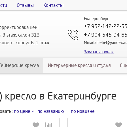
сти
Отзывы
Контакты
Екатеринбург
+7 952-142-22-5
орректировка цен!
+7 904-545-94-6
, 3 этаж, салон 313
ивер - корпус Б, 1 этаж.
Miriadamebel@yandex.r
Заказать звонок
Геймерские кресла
Интерьерные кресла и стулья
Ещ
) кресло в Екатеринбурге
овать:
по цене
по названию
по новизне