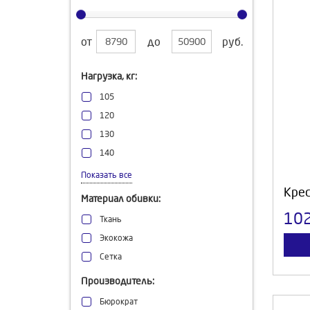
от
до
руб.
Нагрузка, кг:
105
120
130
140
150
Показать все
160
Крес
Материал обивки:
180
10
Ткань
Экокожа
Сетка
Производитель:
Бюрократ