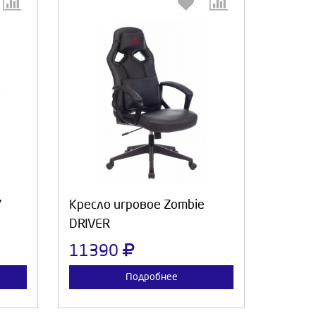
:
Выберите количество:
а
Продолжить
Отмена
7
Кресло игровое Zombie
DRIVER
11390
Подробнее