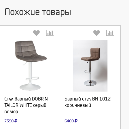
Похожие товары
Выберите количество:
Выберите количество:
Продолжить
Продолжить
Стул барный DOBRIN
Барный стул BN 1012
TAILOR WHITE серый
коричневый
Отмена
Отмена
велюр
7590
6400