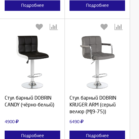
Подробнее
Подробнее
Выберите количество:
Выберите количество:
Продолжить
Продолжить
Стул барный DOBRIN
Стул барный DOBRIN
CANDY (чёрно-белый)
KRUGER ARM (серый
Отмена
Отмена
велюр (MJ9-75))
4900
6490
Подробнее
Подробнее