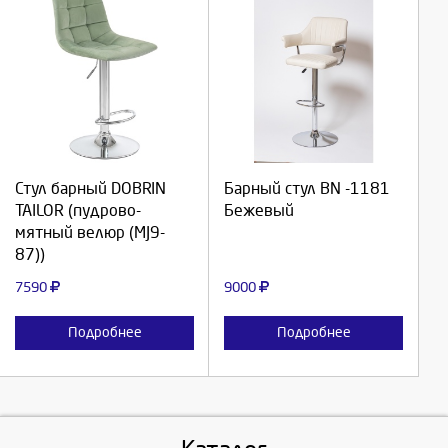
Выберите количество:
Выберите количество:
Стул барный DOBRIN
Барный стул BN -1181
Продолжить
Продолжить
TAILOR (пудрово-
Бежевый
мятный велюр (MJ9-
Отмена
Отмена
87))
7590
9000
Подробнее
Подробнее