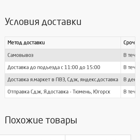
Условия доставки
Метод доставки
Срочно
Самовывоз
В тече
Доставка до подъезда c 11:00 до 15:00
В тече
Доставка я.маркет в ПВЗ, Сдэк, яндекс.доставка
В день
Отправка Сдэк, Я.доставка - Тюмень, Югорск
В тече
Похожие товары