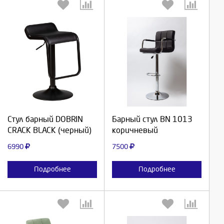
Выберите количество:
Выберите количество:
Продолжить
Продолжить
Стул барный DOBRIN
Барный стул BN 1013
CRACK BLACK (черный)
коричневый
Отмена
Отмена
6990
7500
Подробнее
Подробнее