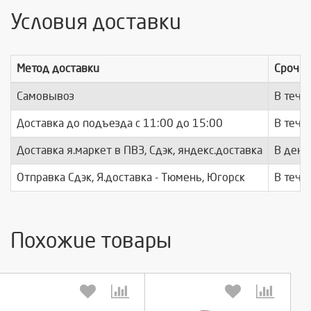
Условия доставки
Метод доставки
Срочно
Самовывоз
В тече
Доставка до подъезда c 11:00 до 15:00
В тече
Доставка я.маркет в ПВЗ, Сдэк, яндекс.доставка
В день
Отправка Сдэк, Я.доставка - Тюмень, Югорск
В тече
Похожие товары