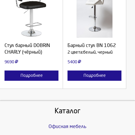
Выберите количество:
Выберите количество:
Продолжить
Продолжить
Стул барный DOBRIN
Барный стул BN 1062
CHARLY (чёрный)
2 цвета:белый, черный
Отмена
Отмена
9690
5400
Подробнее
Подробнее
Каталог
Офисная мебель