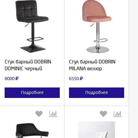
Выберите количество:
Выберите количество:
Продолжить
Продолжить
Стул барный DOBRIN
Стул барный DOBRIN
DOMINIC черный
MILANA велюр
Отмена
Отмена
8000
6550
Подробнее
Подробнее