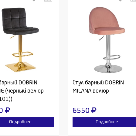
берите количество:
Выберите количество:
родолжить
Отмена
Продолжить
Отмена
 барный DOBRIN
Стул барный DOBRIN
IE (черный велюр
MILANA велюр
101))
90
6550
Подробнее
Подробнее