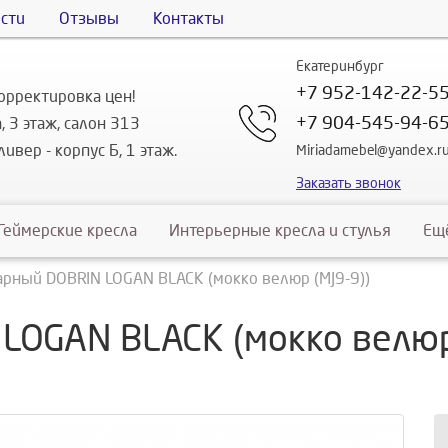
сти
Отзывы
Контакты
Екатеринбург
+7 952-142-22-5
орректировка цен!
+7 904-545-94-6
, 3 этаж, салон 313
ивер - корпус Б, 1 этаж.
Miriadamebel@yandex.r
Заказать звонок
Геймерские кресла
Интерьерные кресла и стулья
Ещ
арный DOBRIN LOGAN BLACK (мокко велюр (MJ9-9))
LOGAN BLACK (мокко велюр 