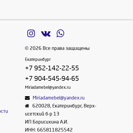
© 2026 Все права защищены
Екатеринбург
+7 952-142-22-55
+7 904-545-94-65
Miriadamebel@yandex.ru
Miriadamebel@yandex.ru
620028
,
Екатеринбург
,
Верх-
ости
исетский б-р 13
ИП Борисихина А.И.
ИНН: 665811825542