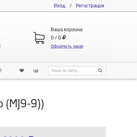
Вход
/
Регистрация
5
Ваша корзина:
5
0 / 0
u
Оформить заказ
ё
(MJ9-9))