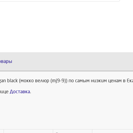
овары
gan black (мокко велюр (mj9-9)) по самым низким ценам в Е
анице
Доставка
.