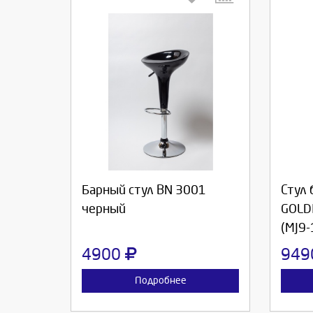
Выберите количество:
Вы
Продолжить
Отмена
П
Барный стул ВN 3001
Стул
черный
GOLD
(MJ9-
4900
94
Подробнее