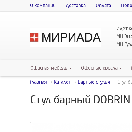
О компании
Доставка
Оплата
Ново
Идет к
МЦ Эма
МЦ Гулл
Офисная мебель
Офисные кресла
Главная
Каталог
Барные стулья
Стул б
Стул барный DOBRIN 