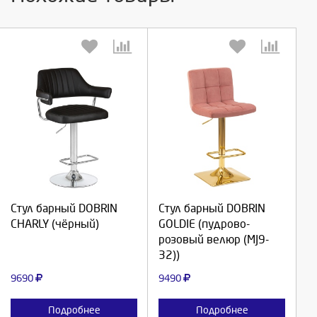
Выберите количество:
Выберите количество:
Стул барный DOBRIN
Стул барный DOBRIN
Продолжить
Продолжить
CHARLY (чёрный)
GOLDIE (пудрово-
розовый велюр (MJ9-
Отмена
Отмена
32))
9690
9490
Подробнее
Подробнее