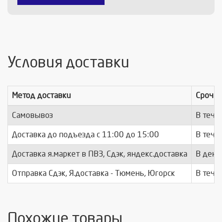
Условия доставки
Метод доставки
Срочно
Самовывоз
В тече
Доставка до подъезда c 11:00 до 15:00
В тече
Доставка я.маркет в ПВЗ, Сдэк, яндекс.доставка
В день
Отправка Сдэк, Я.доставка - Тюмень, Югорск
В тече
Похожие товары