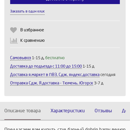
Заказать в один клик
Продолжить
Отмена
В избранное
К сравнению
Самовывоз
1-15 д,
бесплатно
Доставка до подъезда c 11:00 до 15:00
1-15 д
Доставка я.маркет в ПВЗ, Сдэк, яндекс.доставка
сегодня
Отправка Сдэк, Я.доставка - Тюмень, Югорск
3-7 д
Описание товара
Характеристики
Отзывы
Дос
Предлагаем вам купить стул барный dobrin barny велюр