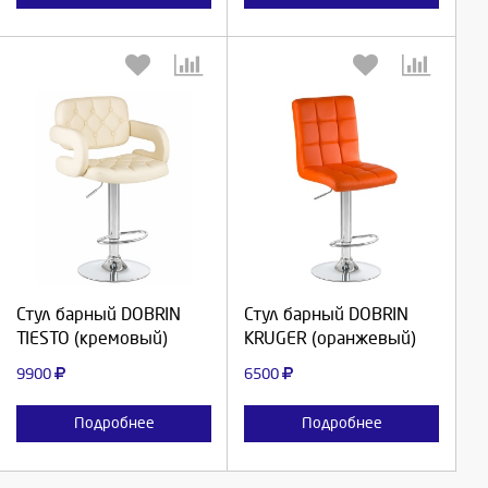
Выберите количество:
Выберите количество:
Продолжить
Продолжить
Стул барный DOBRIN
Стул барный DOBRIN
TIESTO (кремовый)
KRUGER (оранжевый)
Отмена
Отмена
9900
6500
Подробнее
Подробнее