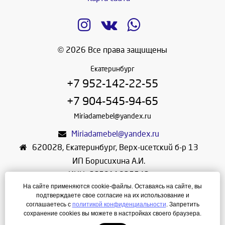
© 2026 Все права защищены
Екатеринбург
+7 952-142-22-55
+7 904-545-94-65
Miriadamebel@yandex.ru
Miriadamebel@yandex.ru
620028
,
Екатеринбург
,
Верх-исетский б-р 13
ИП Борисихина А.И.
ИНН: 665811825542
На сайте применяются cookie-файлы. Оставаясь на сайте, вы
ОГРНИП: 312665804600057
подтверждаете свое согласие на их использование и
Режим работы: Ежедневно с 10-30 до 19-30
соглашаетесь с
политикой конфиденциальности
. Запретить
сохранение cookies вы можете в настройках своего браузера.
Создание сайта
—
ЛегионА