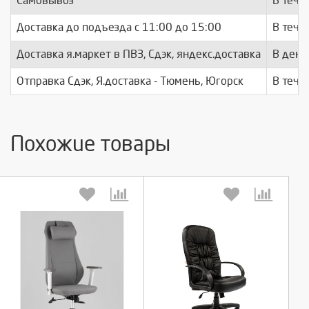
Самовывоз
В тече
Доставка до подъезда c 11:00 до 15:00
В тече
Доставка я.маркет в ПВЗ, Сдэк, яндекс.доставка
В день
Отправка Сдэк, Я.доставка - Тюмень, Югорск
В тече
Похожие товары
Выберите количество:
Выберите количество: