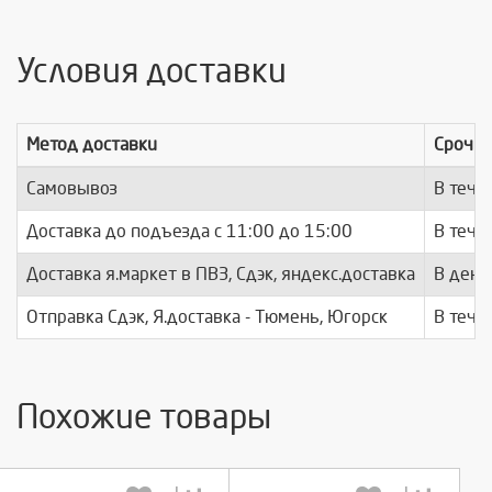
Условия доставки
Метод доставки
Срочно
Самовывоз
В тече
Доставка до подъезда c 11:00 до 15:00
В тече
Доставка я.маркет в ПВЗ, Сдэк, яндекс.доставка
В день
Отправка Сдэк, Я.доставка - Тюмень, Югорск
В тече
Похожие товары