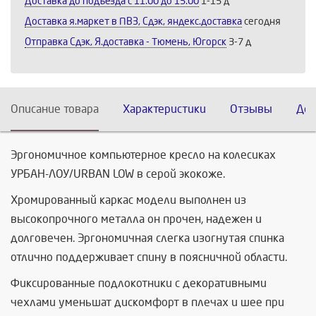
Доставка до подъезда c 11:00 до 15:00
1-15 д
Доставка я.маркет в ПВЗ, Сдэк, яндекс.доставка
сегодня
Отправка Сдэк, Я.доставка - Тюмень, Югорск
3-7 д
Описание товара
Характеристики
Отзывы
Дос
Эргономичное компьютерное кресло на колесиках
УРБАН-ЛОУ/URBAN LOW в серой экокоже.
Хромированный каркас модели выполнен из
высокопрочного металла он прочен, надежен и
долговечен. Эргономичная слегка изогнутая спинка
отлично поддерживает спину в поясничной области.
Фиксированные подлокотники с декоративными
чехлами уменьшат дискомфорт в плечах и шее при