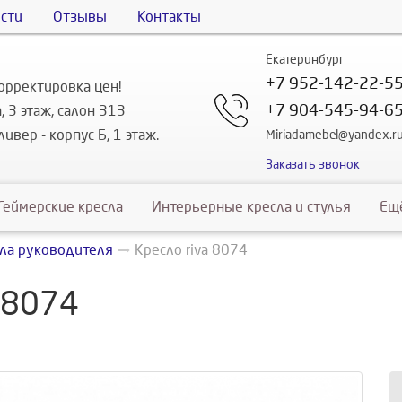
сти
Отзывы
Контакты
Екатеринбург
+7 952-142-22-5
орректировка цен!
+7 904-545-94-6
, 3 этаж, салон 313
ивер - корпус Б, 1 этаж.
Miriadamebel@yandex.r
Заказать звонок
Геймерские кресла
Интерьерные кресла и стулья
Ещ
ла руководителя
Кресло riva 8074
 8074