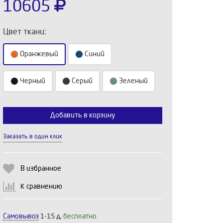
10605
Цвет ткани:
Оранжевый
Синий
Черный
Серый
Зеленый
Добавить в корзину
Выберите количество:
Заказать в один клик
Продолжить
Отмена
В избранное
К сравнению
Самовывоз
1-15 д,
бесплатно