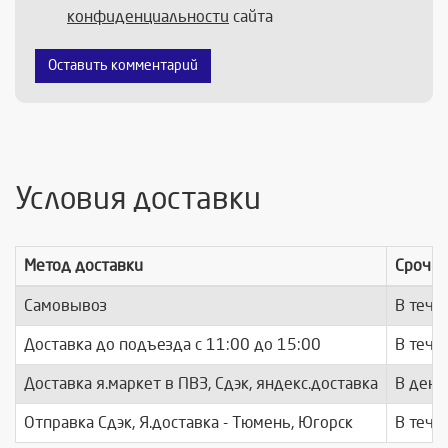
конфиденциальности
сайта
Оставить комментарий
Условия доставки
Метод доставки
Срочно
Самовывоз
В тече
Доставка до подъезда c 11:00 до 15:00
В тече
Доставка я.маркет в ПВЗ, Сдэк, яндекс.доставка
В день
Отправка Сдэк, Я.доставка - Тюмень, Югорск
В тече