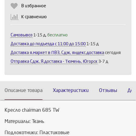
Продолжить
Отмена
В избранное
К сравнению
Самовывоз
1-15 д,
бесплатно
Доставка до подъезда c 11:00 до 15:00
1-15 д
Доставка я.маркет в ПВЗ, Сдэк, яндекс.доставка
сегодня
Отправка Сдэк, Я.доставка - Тюмень, Югорск
3-7 д
Описание товара
Характеристики
Отзывы
Дос
Кресло chairman 685 TW
Материалы: Ткань
Подлокотники: Пластиковые