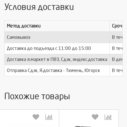
Условия доставки
Метод доставки
Срочно
Самовывоз
В тече
Доставка до подъезда c 11:00 до 15:00
В тече
Доставка я.маркет в ПВЗ, Сдэк, яндекс.доставка
В день
Отправка Сдэк, Я.доставка - Тюмень, Югорск
В тече
Похожие товары