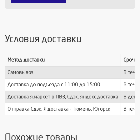
Условия доставки
Метод доставки
Срочно
Самовывоз
В тече
Доставка до подъезда c 11:00 до 15:00
В тече
Доставка я.маркет в ПВЗ, Сдэк, яндекс.доставка
В день
Отправка Сдэк, Я.доставка - Тюмень, Югорск
В тече
Похожие товары