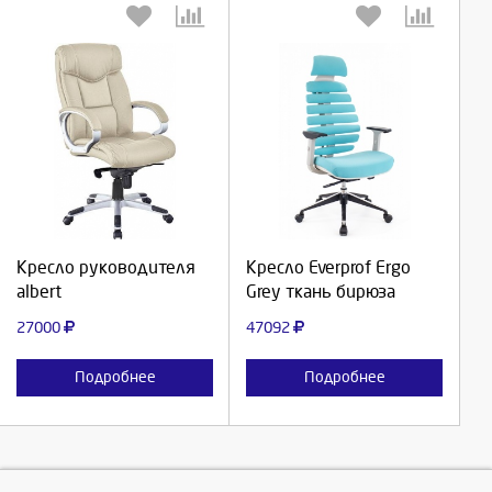
Выберите количество:
Выберите количество:
Продолжить
Продолжить
Кресло руководителя
Кресло Everprof Ergo
albert
Grey ткань бирюза
Отмена
Отмена
27000
47092
Подробнее
Подробнее