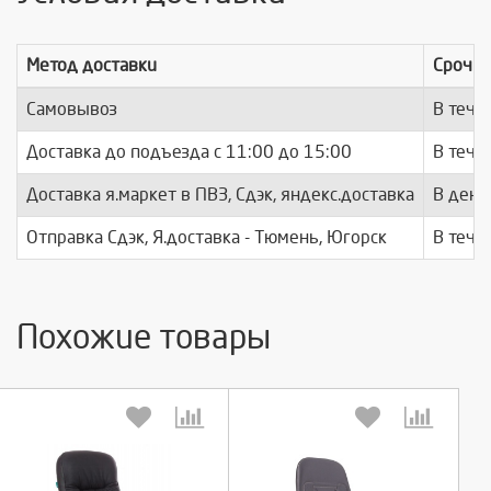
Метод доставки
Срочно
Самовывоз
В тече
Доставка до подъезда c 11:00 до 15:00
В тече
Доставка я.маркет в ПВЗ, Сдэк, яндекс.доставка
В день
Отправка Сдэк, Я.доставка - Тюмень, Югорск
В тече
Похожие товары