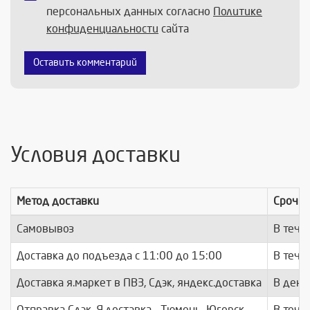
персональных данных согласно
Политике
конфиденциальности
сайта
Оставить комментарий
Условия доставки
Метод доставки
Срочно
Самовывоз
В тече
Доставка до подъезда c 11:00 до 15:00
В тече
Доставка я.маркет в ПВЗ, Сдэк, яндекс.доставка
В день
Отправка Сдэк, Я.доставка - Тюмень, Югорск
В тече