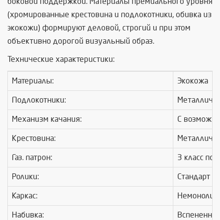
боковой поддержкой. Материалы премиального уровня
(хромированные крестовина и подлокотники, обивка из
экокожи) формируют деловой, строгий и при этом
объективно дорогой визуальный образ.
Технические характеристики:
Материалы:
Экокожа
Подлокотники:
Металличес
Механизм качания:
С возможно
Крестовина:
Металличе
Газ. патрон:
3 класс по 
Ролики:
Стандарт B
Каркас:
Немонолит
Набивка:
Вспененный