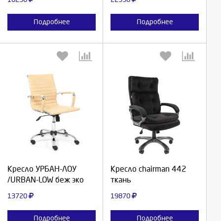
Подробнее
Подробнее
Выберите количество:
Выберите количество:
Продолжить
Продолжить
Кресло УРБАН-ЛОУ
Кресло chairman 442
/URBAN-LOW беж эко
ткань
Отмена
Отмена
13720
19870
Подробнее
Подробнее