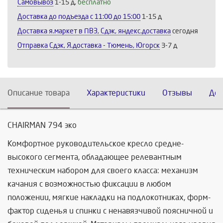
Самовывоз
1-15 д,
бесплатно
Доставка до подъезда c 11:00 до 15:00
1-15 д
Доставка я.маркет в ПВЗ, Сдэк, яндекс.доставка
сегодня
Отправка Сдэк, Я.доставка - Тюмень, Югорск
3-7 д
Описание товара
Характеристики
Отзывы
Дос
CHAIRMAN 794 эко
Комфортное руководительское кресло средне-
высокого сегмента, обладающее релевантным
техническим набором для своего класса: механизм
качания с возможностью фиксации в любом
положении, мягкие накладки на подлокотниках, форм-
фактор сиденья и спинки с ненавязчивой поясничной и