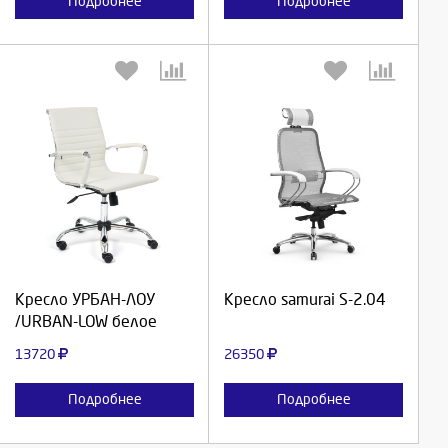
Подробнее
Подробнее
Выберите количество:
Выберите количество:
Продолжить
Продолжить
Кресло УРБАН-ЛОУ
Кресло samurai S-2.04
/URBAN-LOW белое
Отмена
Отмена
13720
26350
Подробнее
Подробнее