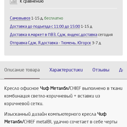
Продолжить
Отмена
К сравнению
Самовывоз
1-15 д,
бесплатно
Доставка до подъезда c 11:00 до 15:00
1-15 д
Доставка я.маркет в ПВЗ, Сдэк, яндекс.доставка
сегодня
Отправка Сдэк, Я.доставка - Тюмень, Югорск
3-7 д
Описание товара
Характеристики
Отзывы
Дос
Кресло офисное
Чиф Металбл/
CHIEF выполнено в ткани
комбинация светло-коричневый + вставки из
коричневой сетки.
Изысканный дизайн компьютерного кресла
Чиф
Металбл/
CHIEF metalBL удачно сочетает в себе черты