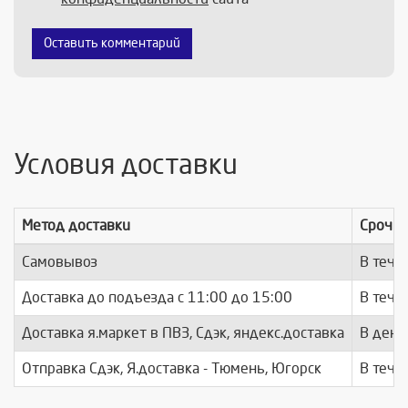
Оставить комментарий
Условия доставки
Метод доставки
Срочно
Самовывоз
В тече
Доставка до подъезда c 11:00 до 15:00
В тече
Доставка я.маркет в ПВЗ, Сдэк, яндекс.доставка
В день
Отправка Сдэк, Я.доставка - Тюмень, Югорск
В тече