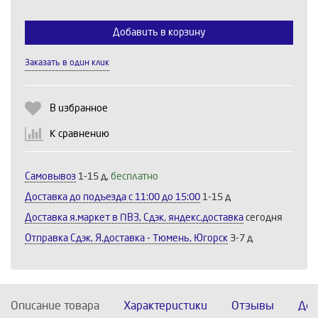
Добавить в корзину
Выберите количество:
Заказать в один клик
Продолжить
Отмена
В избранное
К сравнению
Самовывоз
1-15 д,
бесплатно
Доставка до подъезда c 11:00 до 15:00
1-15 д
Доставка я.маркет в ПВЗ, Сдэк, яндекс.доставка
сегодня
Отправка Сдэк, Я.доставка - Тюмень, Югорск
3-7 д
Описание товара
Характеристики
Отзывы
Дос