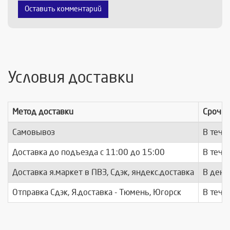
Оставить комментарий
Условия доставки
Метод доставки
Срочно
Самовывоз
В тече
Доставка до подъезда c 11:00 до 15:00
В тече
Доставка я.маркет в ПВЗ, Сдэк, яндекс.доставка
В день
Отправка Сдэк, Я.доставка - Тюмень, Югорск
В тече