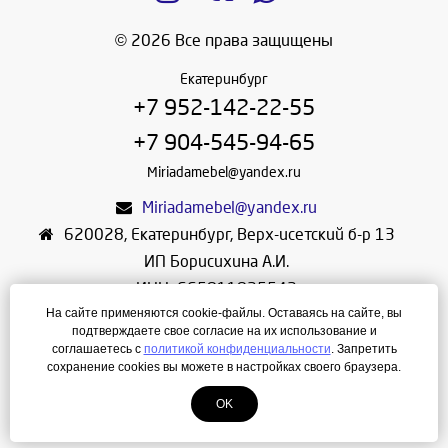
© 2026 Все права защищены
Екатеринбург
+7 952-142-22-55
+7 904-545-94-65
Miriadamebel@yandex.ru
Miriadamebel@yandex.ru
620028
,
Екатеринбург
,
Верх-исетский б-р 13
ИП Борисихина А.И.
ИНН: 665811825542
На сайте применяются cookie-файлы. Оставаясь на сайте, вы
ОГРНИП: 312665804600057
подтверждаете свое согласие на их использование и
Режим работы: Ежедневно с 10-30 до 19-30
соглашаетесь с
политикой конфиденциальности
. Запретить
сохранение cookies вы можете в настройках своего браузера.
Создание сайта
—
ЛегионА
OK