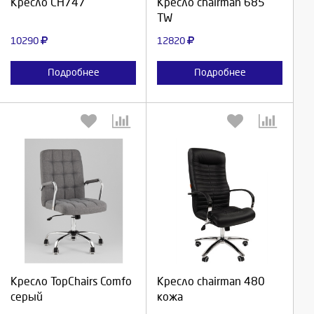
Кресло СН747
Кресло chairman 685
TW
Отмена
Отмена
10290
12820
Подробнее
Подробнее
Выберите количество:
Выберите количество:
Продолжить
Продолжить
Кресло TopChairs Comfo
Кресло chairman 480
серый
кожа
Отмена
Отмена