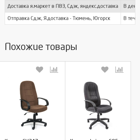
Доставка я.маркет в ПВЗ, Сдэк, яндекс.доставка
В день
Отправка Сдэк, Я.доставка - Тюмень, Югорск
В тече
Похожие товары
Выберите количество:
Выберите количество:
Продолжить
Продолжить