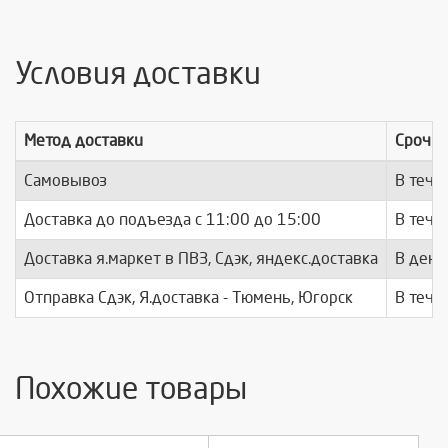
Условия доставки
Метод доставки
Срочно
Самовывоз
В тече
Доставка до подъезда c 11:00 до 15:00
В тече
Доставка я.маркет в ПВЗ, Сдэк, яндекс.доставка
В день
Отправка Сдэк, Я.доставка - Тюмень, Югорск
В тече
Похожие товары