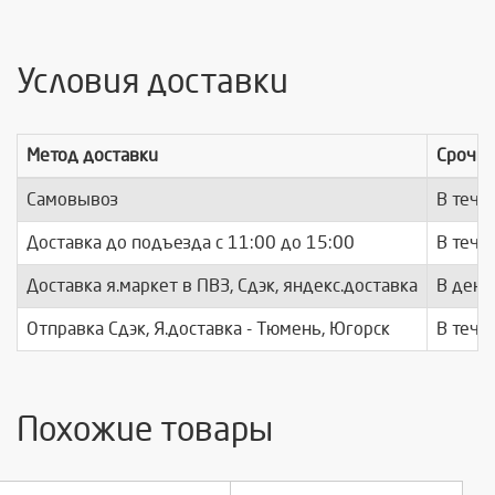
Условия доставки
Метод доставки
Срочно
Самовывоз
В тече
Доставка до подъезда c 11:00 до 15:00
В тече
Доставка я.маркет в ПВЗ, Сдэк, яндекс.доставка
В день
Отправка Сдэк, Я.доставка - Тюмень, Югорск
В тече
Похожие товары