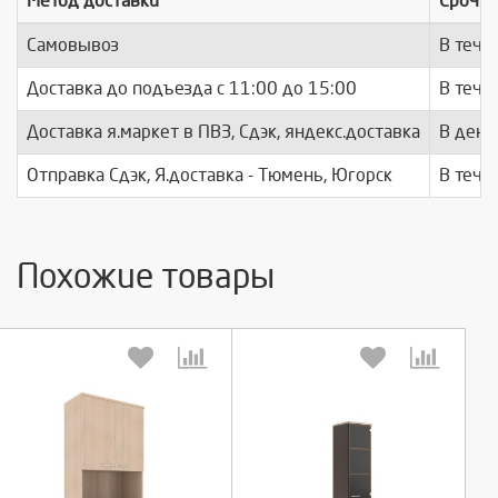
Метод доставки
Срочно
Самовывоз
В тече
Доставка до подъезда c 11:00 до 15:00
В тече
Доставка я.маркет в ПВЗ, Сдэк, яндекс.доставка
В день
Отправка Сдэк, Я.доставка - Тюмень, Югорск
В тече
Похожие товары
Выберите количество:
Выберите количество: