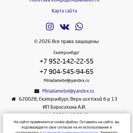
Карта сайта
© 2026 Все права защищены
Екатеринбург
+7 952-142-22-55
+7 904-545-94-65
Miriadamebel@yandex.ru
Miriadamebel@yandex.ru
620028
,
Екатеринбург
,
Верх-исетский б-р 13
ИП Борисихина А.И.
ИНН: 665811825542
На сайте применяются cookie-файлы. Оставаясь на сайте, вы
ОГРНИП: 312665804600057
подтверждаете свое согласие на их использование и
Режим работы: Ежедневно с 10-30 до 19-30
соглашаетесь с
политикой конфиденциальности
. Запретить