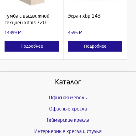
Продолжить
Продолжить
Тумба с выдвижной
Экран xbp 143
секцией xdms 720
Отмена
Отмена
14899
4596
Подробнее
Подробнее
Каталог
Офисная мебель
Офисные кресла
Геймерские кресла
Интерьерные кресла и стулья