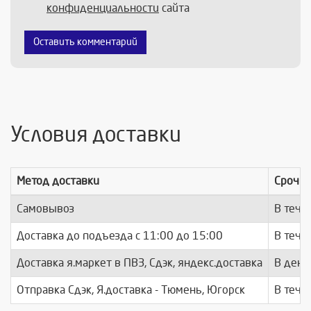
конфиденциальности
сайта
Оставить комментарий
Условия доставки
Метод доставки
Срочно
Самовывоз
В тече
Доставка до подъезда c 11:00 до 15:00
В тече
Доставка я.маркет в ПВЗ, Сдэк, яндекс.доставка
В день
Отправка Сдэк, Я.доставка - Тюмень, Югорск
В тече