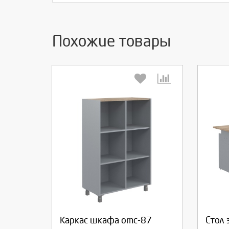
Похожие товары
Выберите количество:
Вы
Продолжить
Отмена
П
Каркас шкафа omc-87
Стол 