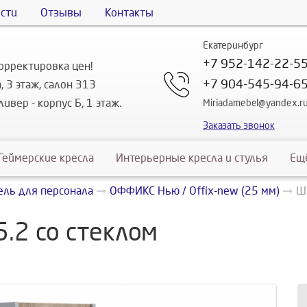
сти
Отзывы
Контакты
Екатеринбург
+7 952-142-22-5
орректировка цен!
+7 904-545-94-6
, 3 этаж, салон 313
ивер - корпус Б, 1 этаж.
Miriadamebel@yandex.r
Заказать звонок
Геймерские кресла
Интерьерные кресла и стулья
Ещ
ль для персонала
ОФФИКС Нью / Offix-new (25 мм)
Ш
.2 со стеклом