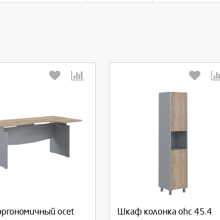
берите количество:
Выберите количество:
родолжить
Отмена
Продолжить
Отмена
эргономичный ocet
Шкаф колонка ohc 45.4