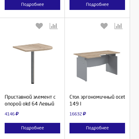
Подробнее
Подробнее
Выберите количество:
Выберите количество:
Продолжить
Продолжить
Приставной элемент с
Стол эргономичный ocet
опорой okd 64 Левый
149 l
Отмена
Отмена
4146
16632
Подробнее
Подробнее