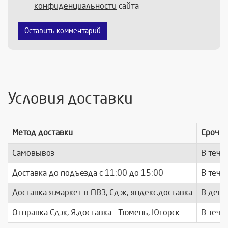
конфиденциальности
сайта
Оставить комментарий
Условия доставки
Метод доставки
Срочно
Самовывоз
В тече
Доставка до подъезда c 11:00 до 15:00
В тече
Доставка я.маркет в ПВЗ, Сдэк, яндекс.доставка
В день
Отправка Сдэк, Я.доставка - Тюмень, Югорск
В тече