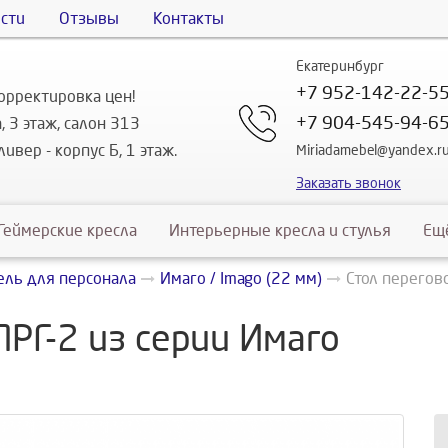
сти
Отзывы
Контакты
Екатеринбург
+7 952-142-22-5
орректировка цен!
+7 904-545-94-6
, 3 этаж, салон 313
ивер - корпус Б, 1 этаж.
Miriadamebel@yandex.r
Заказать звонок
Геймерские кресла
Интерьерные кресла и стулья
Ещ
ль для персонала
Имаго / Imago (22 мм)
Стол перегов
РГ-2 из серии Имаго