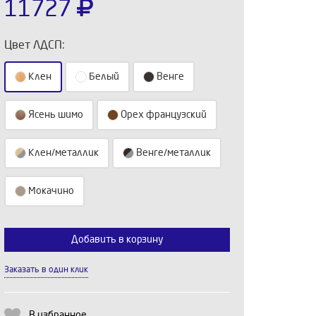
11727
Цвет ЛДСП:
Клен
Белый
Венге
Ясень шимо
Орех французский
Клен/металлик
Венге/металлик
Мокачино
Выберите количество:
Добавить в корзину
Заказать в один клик
Продолжить
Отмена
В избранное