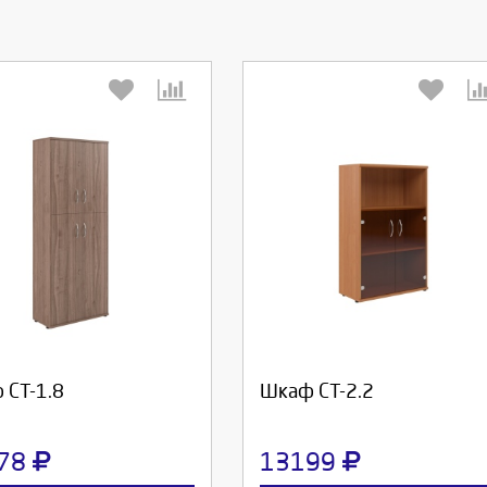
берите количество:
Выберите количество:
родолжить
Отмена
Продолжить
Отмена
 СТ-1.8
Шкаф СТ-2.2
78
13199