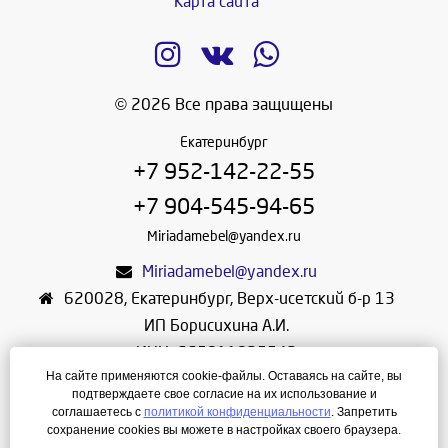
Карта сайта
© 2026 Все права защищены
Екатеринбург
+7 952-142-22-55
+7 904-545-94-65
Miriadamebel@yandex.ru
Miriadamebel@yandex.ru
620028
,
Екатеринбург
,
Верх-исетский б-р 13
ИП Борисихина А.И.
ИНН: 665811825542
На сайте применяются cookie-файлы. Оставаясь на сайте, вы
ОГРНИП: 312665804600057
подтверждаете свое согласие на их использование и
Режим работы: Ежедневно с 10-30 до 19-30
соглашаетесь с
политикой конфиденциальности
. Запретить
сохранение cookies вы можете в настройках своего браузера.
Создание сайта
—
ЛегионА