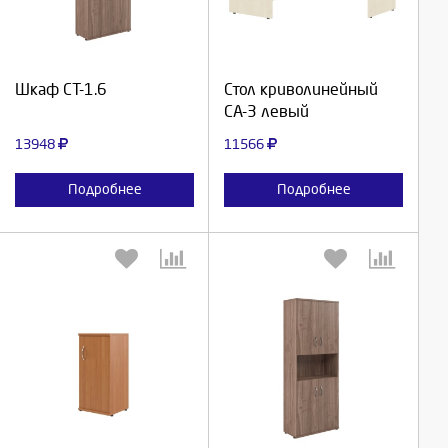
Продолжить
Продолжить
Шкаф СТ-1.6
Стол криволинейный
СА-3 левый
Отмена
Отмена
13948
11566
Подробнее
Подробнее
Выберите количество:
Выберите количество: