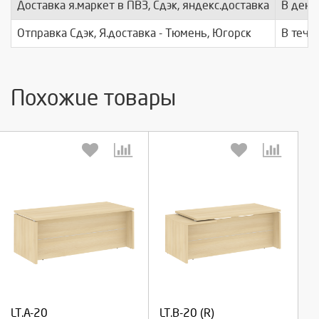
Доставка я.маркет в ПВЗ, Сдэк, яндекс.доставка
В день
Отправка Сдэк, Я.доставка - Тюмень, Югорск
В тече
Похожие товары
Выберите количество:
Выберите количество:
Продолжить
Продолжить
LT.A-20
LT.В-20 (R)