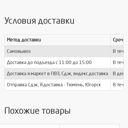
Условия доставки
Метод доставки
Срочно
Самовывоз
В тече
Доставка до подъезда c 11:00 до 15:00
В тече
Доставка я.маркет в ПВЗ, Сдэк, яндекс.доставка
В день
Отправка Сдэк, Я.доставка - Тюмень, Югорск
В тече
Похожие товары