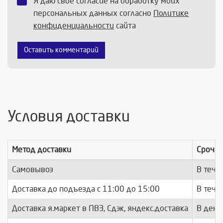
Я даю своё согласие на обработку моих
персональных данных согласно
Политике
конфиденциальности
сайта
Оставить комментарий
Условия доставки
Метод доставки
Срочно
Самовывоз
В тече
Доставка до подъезда c 11:00 до 15:00
В тече
Доставка я.маркет в ПВЗ, Сдэк, яндекс.доставка
В день