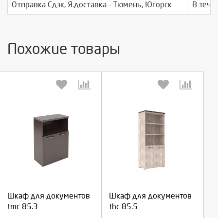
Отправка Сдэк, Я.доставка - Тюмень, Югорск
В тече
Похожие товары
Выберите количество:
Выберите количество:
Продолжить
Продолжить
Шкаф для документов
Шкаф для документов
tmc 85.3
thc 85.5
Отмена
Отмена