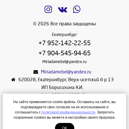
© 2026 Все права защищены
Екатеринбург
+7 952-142-22-55
+7 904-545-94-65
Miriadamebel@yandex.ru
Miriadamebel@yandex.ru
620028
,
Екатеринбург
,
Верх-исетский б-р 13
ИП Борисихина А.И.
ИНН: 665811825542
На сайте применяются cookie-файлы. Оставаясь на сайте, вы
ОГРНИП: 312665804600057
подтверждаете свое согласие на их использование и
Режим работы: Ежедневно с 10-30 до 19-30
соглашаетесь с
политикой конфиденциальности
. Запретить
сохранение cookies вы можете в настройках своего браузера.
Создание сайта
—
ЛегионА
OK