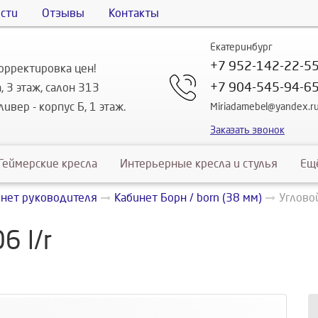
сти
Отзывы
Контакты
Екатеринбург
+7 952-142-22-5
орректировка цен!
+7 904-545-94-6
, 3 этаж, салон 313
ивер - корпус Б, 1 этаж.
Miriadamebel@yandex.r
Заказать звонок
Геймерские кресла
Интерьерные кресла и стулья
Ещ
инет руководителя
Кабинет Борн / born (38 мм)
Угловой
6 l/r