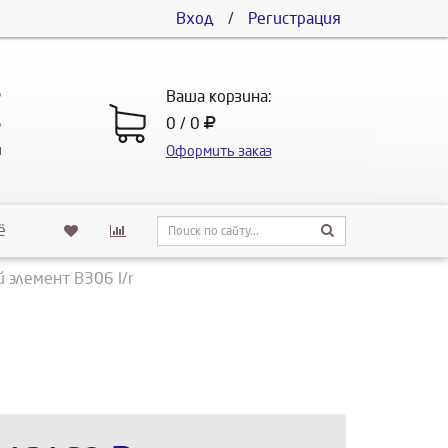
Вход
/
Регистрация
5
Ваша корзина:
5
0 / 0
u
Оформить заказ
ё
 элемент В306 l/r