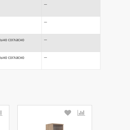
—
—
—
ьно согласно
—
ьно согласно