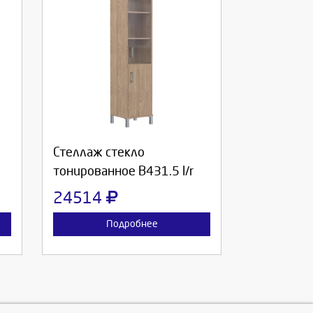
Выберите количество:
Продолжить
Отмена
Стеллаж стекло
тонированное В431.5 l/r
24514
Подробнее