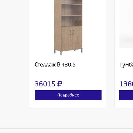
Выберите количество:
Вы
Продолжить
Отмена
П
Стеллаж В 430.5
Тумб
36015
138
Подробнее