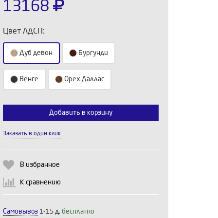
13168
Цвет ЛДСП:
Дуб девон
Бургунди
Венге
Орех Даллас
Добавить в корзину
Выберите количество:
Заказать в один клик
Продолжить
Отмена
В избранное
К сравнению
Самовывоз
1-15 д,
бесплатно