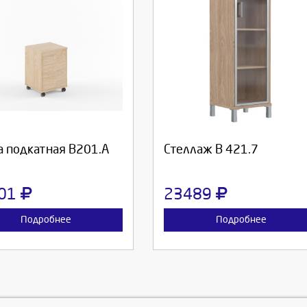
берите количество:
Выберите количество:
родолжить
Отмена
Продолжить
Отмена
а подкатная В201.А
Стеллаж В 421.7
01
23489
Подробнее
Подробнее