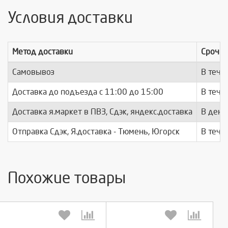
Условия доставки
Метод доставки
Срочно
Самовывоз
В тече
Доставка до подъезда c 11:00 до 15:00
В тече
Доставка я.маркет в ПВЗ, Сдэк, яндекс.доставка
В день
Отправка Сдэк, Я.доставка - Тюмень, Югорск
В тече
Похожие товары