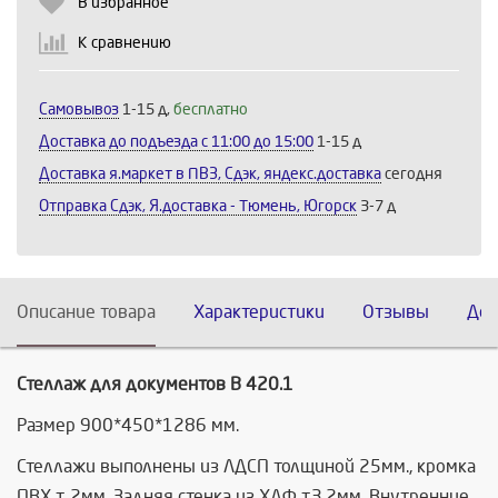
В избранное
К сравнению
Самовывоз
1-15 д,
бесплатно
Доставка до подъезда c 11:00 до 15:00
1-15 д
Доставка я.маркет в ПВЗ, Сдэк, яндекс.доставка
сегодня
Отправка Сдэк, Я.доставка - Тюмень, Югорск
3-7 д
Описание товара
Характеристики
Отзывы
Дос
Стеллаж для документов В 420.1
Размер 900*450*1286 мм.
Стеллажи выполнены из ЛДСП толщиной 25мм., кромка
ПВХ т. 2мм. Задняя стенка из ХДФ т.3,2мм. Внутренние